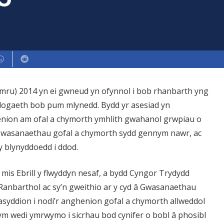
mru) 2014 yn ei gwneud yn ofynnol i bob rhanbarth yng
ogaeth bob pum mlynedd. Bydd yr asesiad yn
ghenion am ofal a chymorth ymhlith gwahanol grwpiau o
d o wasanaethau gofal a chymorth sydd gennym nawr, ac
y blynyddoedd i ddod.
is Ebrill y flwyddyn nesaf, a bydd Cyngor Trydydd
Ranbarthol ac sy’n gweithio ar y cyd â Gwasanaethau
syddion i nodi’r anghenion gofal a chymorth allweddol
 wedi ymrwymo i sicrhau bod cynifer o bobl â phosibl