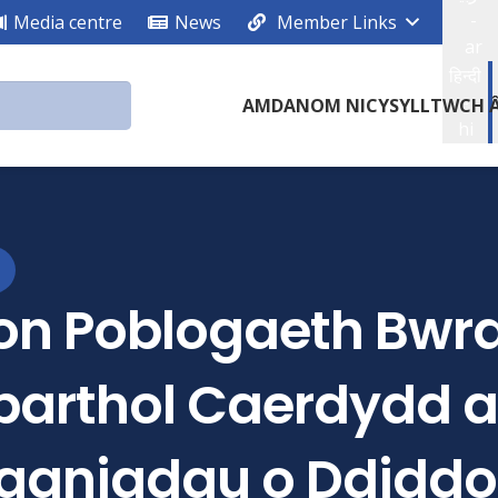
-
Media centre
News
Member Links
ar
हिन्दी
-
AMDANOM NI
CYSYLLTWCH Â
hi
on Poblogaeth Bwr
barthol Caerdydd a’
ganiadau o Ddiddo