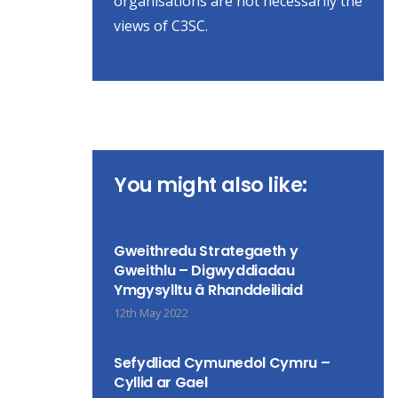
organisations are not necessarily the
views of C3SC.
You might also like:
Gweithredu Strategaeth y
Gweithlu – Digwyddiadau
Ymgysylltu â Rhanddeiliaid
12th May 2022
Sefydliad Cymunedol Cymru –
Cyllid ar Gael