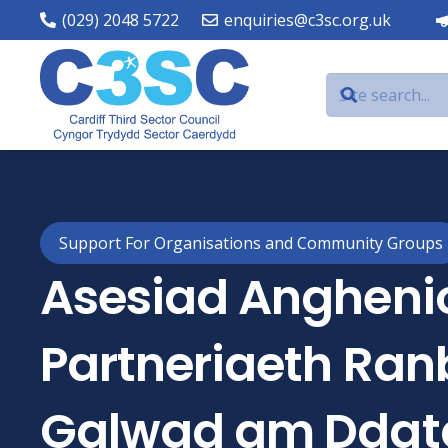
(029) 2048 5722
enquiries@c3sc.org.uk
Support For Organisations and Community Groups
Asesiad Angheni
Partneriaeth Ran
Galwad am Ddat