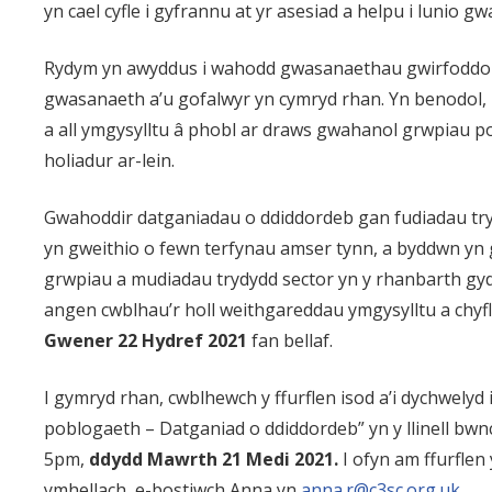
yn cael cyfle i gyfrannu at yr asesiad a helpu i lunio 
Rydym yn awyddus i wahodd gwasanaethau gwirfoddol 
gwasanaeth a’u gofalwyr yn cymryd rhan. Yn benodol,
a all ymgysylltu â phobl ar draws gwahanol grwpiau p
holiadur ar-lein.
Gwahoddir datganiadau o ddiddordeb gan fudiadau tr
yn gweithio o fewn terfynau amser tynn, a byddwn yn ga
grwpiau a mudiadau trydydd sector yn y rhanbarth gyd
angen cwblhau’r holl weithgareddau ymgysylltu a chy
Gwener 22 Hydref 2021
fan bellaf.
I gymryd rhan, cwblhewch y ffurflen isod a’i dychwelyd 
poblogaeth – Datganiad o ddiddordeb” yn y llinell bwnc,
5pm,
ddydd Mawrth 21 Medi 2021.
I ofyn am ffurflen
ymhellach, e-bostiwch Anna yn
anna.r@c3sc.org.uk