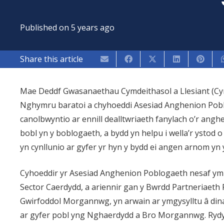
Published on
5 years ago
Share this article
Mae Deddf Gwasanaethau Cymdeithasol a Llesiant (Cy
Nghymru baratoi a chyhoeddi Asesiad Anghenion Pobl
canolbwyntio ar ennill dealltwriaeth fanylach o’r an
bobl yn y boblogaeth, a bydd yn helpu i wella’r ysto
yn cynllunio ar gyfer yr hyn y bydd ei angen arnom yn 
Cyhoeddir yr Asesiad Anghenion Poblogaeth nesaf ym m
Sector Caerdydd, a ariennir gan y Bwrdd Partneriaeth 
Gwirfoddol Morgannwg, yn arwain ar ymgysylltu â dina
ar gyfer pobl yng Nghaerdydd a Bro Morgannwg. Rydym