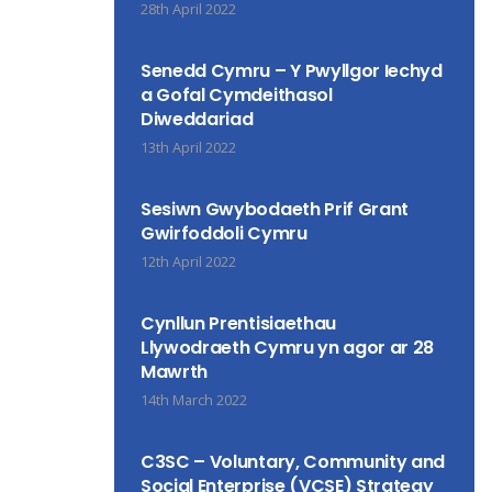
28th April 2022
Senedd Cymru – Y Pwyllgor Iechyd
a Gofal Cymdeithasol
Diweddariad
13th April 2022
Sesiwn Gwybodaeth Prif Grant
Gwirfoddoli Cymru
12th April 2022
Cynllun Prentisiaethau
Llywodraeth Cymru yn agor ar 28
Mawrth
14th March 2022
C3SC – Voluntary, Community and
Social Enterprise (VCSE) Strategy