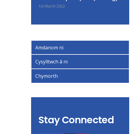
1st March 2022
Amdanom ni
Cysylltwch â ni
Chymorth
Stay Connected