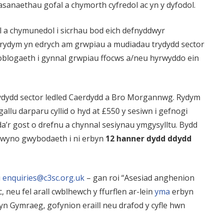
gwasanaethau gofal a chymorth cyfredol ac yn y dyfodol.
a chymunedol i sicrhau bod eich defnyddwyr
 rydym yn edrych am grwpiau a mudiadau trydydd sector
oblogaeth i gynnal grwpiau ffocws a/neu hyrwyddo ein
ydydd sector ledled Caerdydd a Bro Morgannwg. Rydym
llu darparu cyllid o hyd at £550 y sesiwn i gefnogi
a’r gost o drefnu a chynnal sesiynau ymgysylltu. Bydd
flwyno gwybodaeth i ni erbyn
12 hanner dydd ddydd
i
enquiries@c3sc.org.uk
– gan roi “Asesiad anghenion
 neu fel arall cwblhewch y ffurflen ar-lein
yma
erbyn
 yn Gymraeg, gofynion eraill neu drafod y cyfle hwn