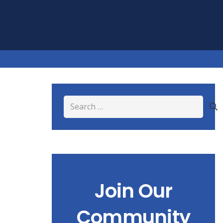
Search
for:
Join Our
Community