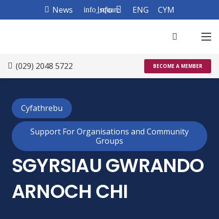
News
Info
ENG
CYM
info_square
(029) 2048 5722
BECOME A MEMBER
Cyfathrebu
Support For Organisations and Community
Groups
SGYRSIAU GWRANDO
ARNOCH CHI