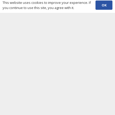
This website uses cookies to improve your experience. If
Accessibility statement
OK
you continue to use this site, you agree with it.
Complaint policy and procedure
Cydraddoldeb, Amrywiaeth a Chynhwysiant
Contacts
(029) 2048 5722
phone
enquiries@c3sc.org.uk
Butetown Community Centre, Loudoun Square,
map
Cardiff CF10 5JA
Registered Charity 1068623
Company registration 3336421
Share