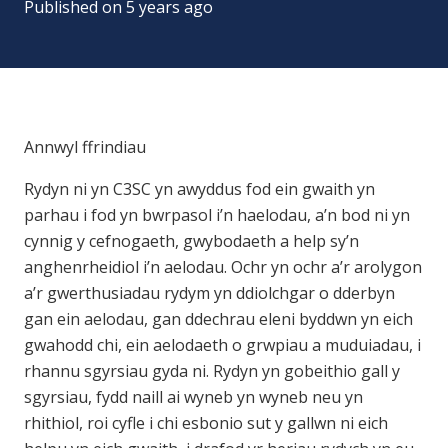
Published on
5 years ago
Annwyl ffrindiau
Rydyn ni yn C3SC yn awyddus fod ein gwaith yn
parhau i fod yn bwrpasol i’n haelodau, a’n bod ni yn
cynnig y cefnogaeth, gwybodaeth a help sy’n
anghenrheidiol i’n aelodau. Ochr yn ochr a’r arolygon
a’r gwerthusiadau rydym yn ddiolchgar o dderbyn
gan ein aelodau, gan ddechrau eleni byddwn yn eich
gwahodd chi, ein aelodaeth o grwpiau a muduiadau, i
rhannu sgyrsiau gyda ni. Rydyn yn gobeithio gall y
sgyrsiau, fydd naill ai wyneb yn wyneb neu yn
rhithiol, roi cyfle i chi esbonio sut y gallwn ni eich