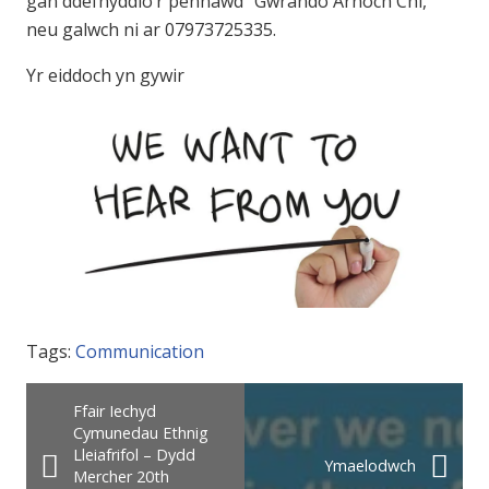
gan ddefnyddio’r pennawd “Gwrando Arnoch Chi,”
neu galwch ni ar 07973725335.
Yr eiddoch yn gywir
Tags:
Communication
Ffair Iechyd
Cymunedau Ethnig
Lleiafrifol – Dydd
Ymaelodwch
Mercher 20th