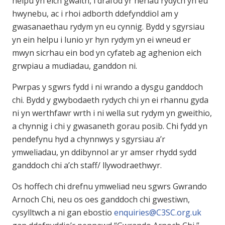
helpu yn eich gwaith, i drafod yr heriau rydych yn eu
hwynebu, ac i rhoi adborth ddefynddiol am y
gwasanaethau rydym yn eu cynnig. Bydd y sgyrsiau
yn ein helpu i lunio yr hyn rydym yn ei wneud er
mwyn sicrhau ein bod yn cyfateb ag aghenion eich
grwpiau a mudiadau, ganddon ni.
Pwrpas y sgwrs fydd i ni wrando a dysgu ganddoch
chi. Bydd y gwybodaeth rydych chi yn ei rhannu gyda
ni yn werthfawr wrth i ni wella sut rydym yn gweithio,
a chynnig i chi y gwasaneth gorau posib. Chi fydd yn
pendefynu hyd a chynnwys y sgyrsiau a’r
ymweliadau, yn ddibynnol ar yr amser rhydd sydd
ganddoch chi a’ch staff/ llywodraethwyr.
Os hoffech chi drefnu ymweliad neu sgwrs Gwrando
Arnoch Chi, neu os oes ganddoch chi gwestiwn,
cysylltwch a ni gan ebostio
enquiries@C3SC.org.uk